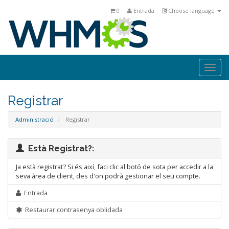
0
Entrada
Choose language
Togg
navi
Registrar
Administració
Registrar
Està Registrat?:
Ja està registrat? Si és així, faci clic al botó de sota per accedir a la
seva àrea de client, des d'on podrà gestionar el seu compte.
Entrada
Restaurar contrasenya oblidada