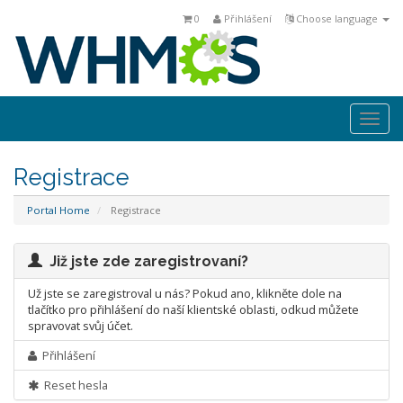
0
Přihlášení
Choose language
Togg
navi
Registrace
Portal Home
Registrace
Již jste zde zaregistrovaní?
Už jste se zaregistroval u nás? Pokud ano, klikněte dole na
tlačítko pro přihlášení do naší klientské oblasti, odkud můžete
spravovat svůj účet.
Přihlášení
Reset hesla