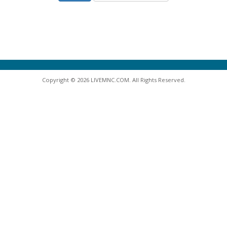
Copyright © 2026 LIVEMNC.COM. All Rights Reserved.