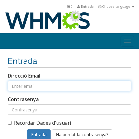
0
Entrada
Choose language
Togg
navi
Entrada
Direcció Email
Contrasenya
Recordar Dades d'usuari
Ha perdut la contrasenya?