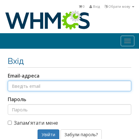
0
Вхід
Обрати мову
Togg
navi
Вхід
Email-адреса
Пароль
Запам'ятати мене
Забули пароль?