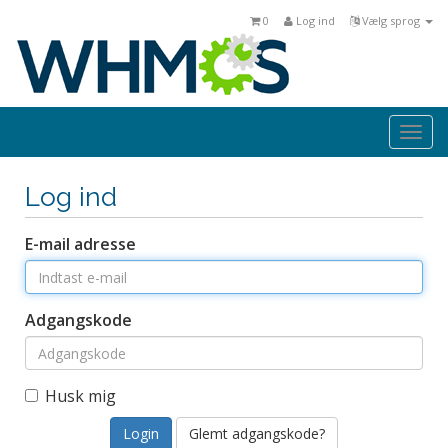
0
Log ind
Vælg sprog
Togg
navi
Log ind
E-mail adresse
Adgangskode
Husk mig
Glemt adgangskode?