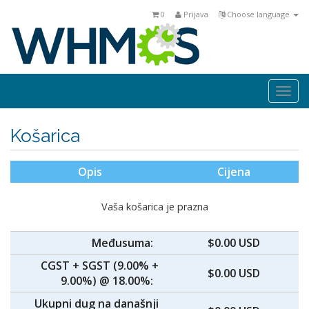
0
Prijava
Choose language
Togg
navi
Košarica
Opis
Cijena
Vaša košarica je prazna
Međusuma:
$0.00 USD
CGST + SGST (9.00% +
$0.00 USD
9.00%) @ 18.00%:
Ukupni dug na današnji