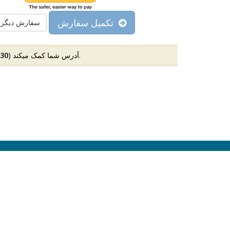
تکمیل سفارش
سفارش دیگر
) وارد شده است.
فرم سفارش در محیط امنی ایجاد میشود و به جلوگیری از تقلب با IP آدرس شما کمک میکند (
230