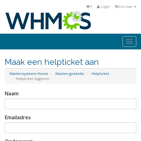
0
Login
Kies taal
Togg
navi
Maak een helpticket aan
Klantensysteem Home
Klanten gedeelte
Helpticket
Helpticket opgeven
Naam
Emailadres