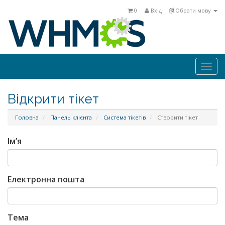
0
Вхід
Обрати мову
Togg
navi
Відкрити тікет
Головна
Панель клієнта
Система тікетів
Створити тікет
Ім’я
Електронна пошта
Тема