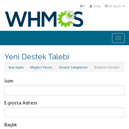
0
Giriş
Dil seçin
Togg
navi
Yeni Destek Talebi
Ana Sayfa
Müşteri Paneli
Destek Taleplerim
Bildirim Gönder
İsim
E-posta Adresi
Başlık