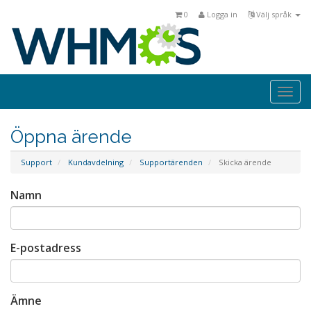
0
Logga in
Välj språk
Togg
navi
Öppna ärende
Support
Kundavdelning
Supportärenden
Skicka ärende
Namn
E-postadress
Ämne