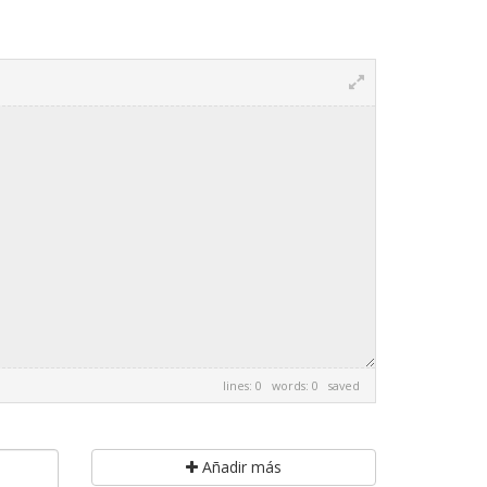
lines: 0 words: 0
saved
Añadir más