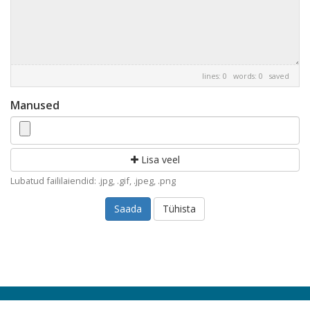
lines: 0 words: 0
saved
Manused
Lisa veel
Lubatud faililaiendid: .jpg, .gif, .jpeg, .png
Tühista