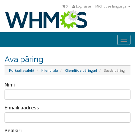
0
Logi sisse
Choose language
Togg
navi
Ava päring
Portaali avaleht
Kliendi ala
Klienditoe päringud
Saada päring
Nimi
E-maili aadress
Pealkiri