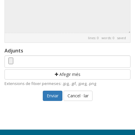
lines: 0 words: 0
saved
Adjunts
Afegir més
Extensions de fitxer permeses: .jpg, .gif, .jpeg, .png
Cancel · lar