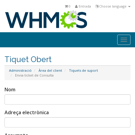
0
Entrada
Choose language
Togg
navi
Tiquet Obert
Administració
Àrea del client
Tiquets de suport
Envia ticket de Consulta
Nom
Adreça electrònica