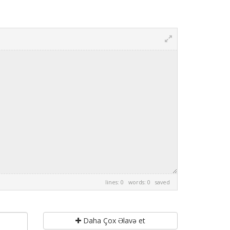
lines: 0 words: 0
saved
Daha Çox Əlavə et