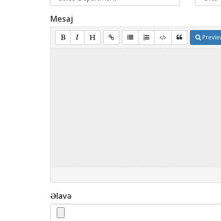
Mesaj
Previe
Əlavə