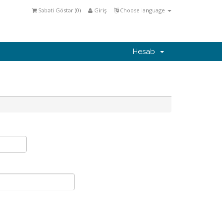
Səbəti Göstər (
0
)
Giriş
Choose language
Hesab