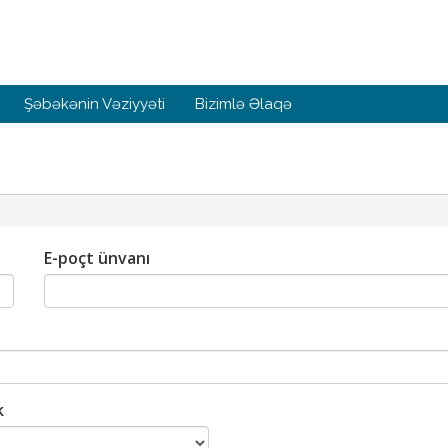
Şəbəkənin Vəziyyəti
Bizimlə Əlaqə
E-poçt ünvanı
k