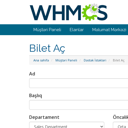
Müştəri Paneli
Elanlar
Məlumat Mərkəzi
Bilet Aç
Ana səhifə
Müştəri Paneli
Dəstək İstəkləri
Bilet Aç
Ad
Başlıq
Departament
Öncəli