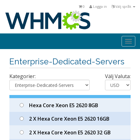
0
Logga in
Välj språk
Togg
navi
Enterprise-Dedicated-Servers
Kategorier:
Välj Valuta:
Hexa Core Xeon E5 2620 8GB
2 X Hexa Core Xeon E5 2620 16GB
2 X Hexa Core Xeon E5 2620 32 GB