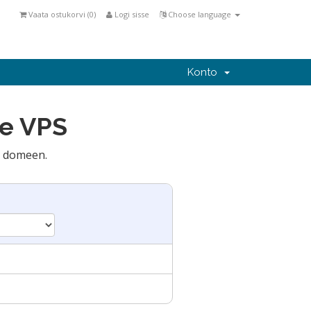
Vaata ostukorvi (
0
)
Logi sisse
Choose language
Konto
ge VPS
d domeen.