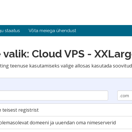
u staatus
Võta meiega ühendust
 valik: Cloud VPS - XXLar
ing teenuse kasutamiseks valige allosas kasutada soovitu
eisest registrist
olemasolevat domeeni ja uuendan oma nimeserverid