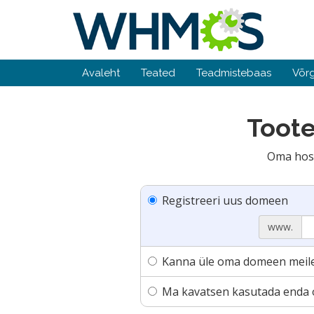
Avaleht
Teated
Teadmistebaas
Võrg
Toote
Oma host
Registreeri uus domeen
www.
Kanna üle oma domeen meile t
Ma kavatsen kasutada enda 