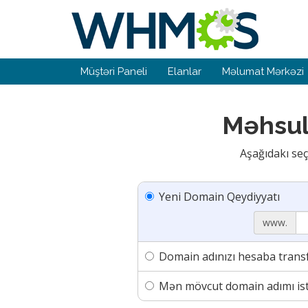
Müştəri Paneli
Elanlar
Məlumat Mərkəzi
Məhsul
Aşağıdakı seç
Yeni Domain Qeydiyyatı
www.
Domain adınızı hesaba trans
Mən mövcut domain adımı ist