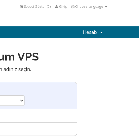
Səbəti Göstər (
0
)
Giriş
Choose language
Hesab
ium VPS
 adınız seçin.