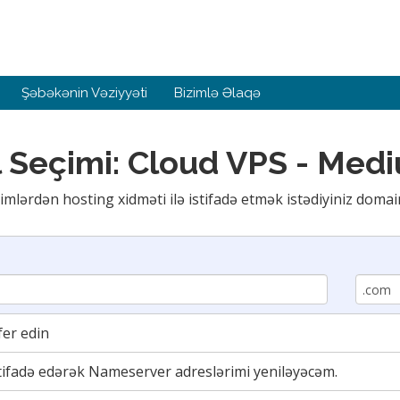
Şəbəkənin Vəziyyəti
Bizimlə Əlaqə
 Seçimi: Cloud VPS - Med
imlərdən hosting xidməti ilə istifadə etmək istədiyiniz domain
fer edin
ifadə edərək Nameserver adreslərimi yeniləyəcəm.