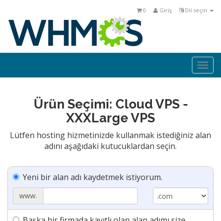
0
Giriş
Dil seçin
Togg
navi
Ürün Seçimi: Cloud VPS -
XXXLarge VPS
Lütfen hosting hizmetinizde kullanmak istediğiniz alan
adını aşağıdaki kutucuklardan seçin.
Yeni bir alan adı kaydetmek istiyorum.
www.
Başka bir firmada kayıtlı olan alan adımı size