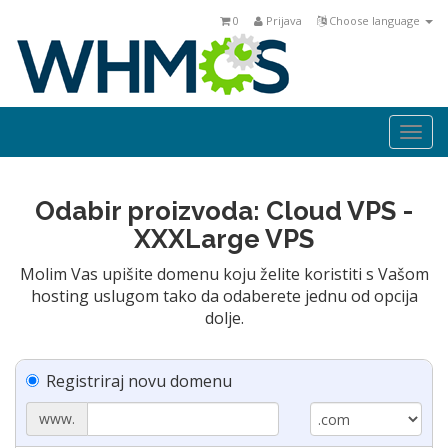
0
Prijava
Choose language
Togg
navi
Odabir proizvoda: Cloud VPS -
XXXLarge VPS
Molim Vas upišite domenu koju želite koristiti s Vašom
hosting uslugom tako da odaberete jednu od opcija
dolje.
Registriraj novu domenu
www.