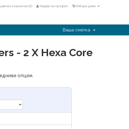
увачка кошничка (
0
)
Најава на профил
Избери јазик
Ваша сметка
rs - 2 X Hexa Core
ледниве опции.