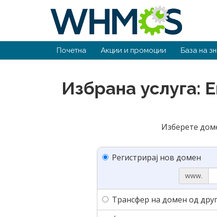
Почетна
Акции и промоции
База на з
Избрана услуга: E
Изберете доме
Регистрирај нов домен
www.
Трансфер на домен од друг