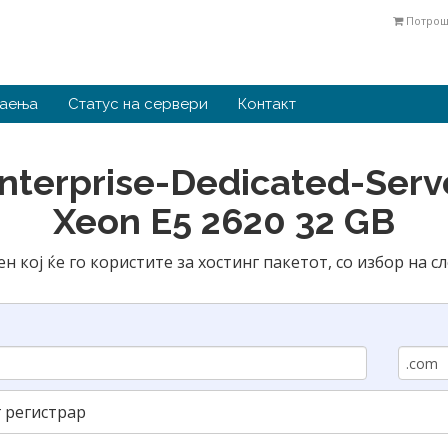
Потрош
наења
Статус на сервери
Контакт
nterprise-Dedicated-Serve
Xeon E5 2620 32 GB
н кој ќе го користите за хостинг пакетот, со избор на с
 регистрар