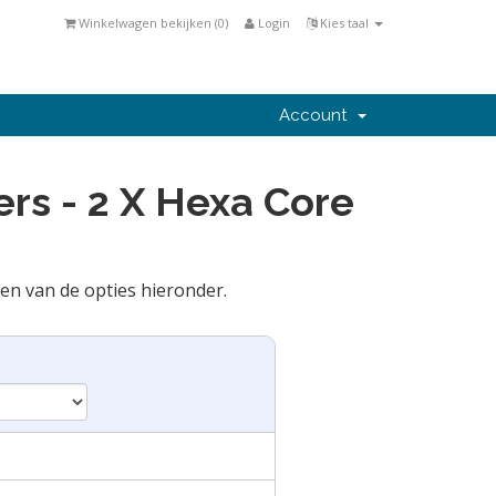
Winkelwagen bekijken (
0
)
Login
Kies taal
Account
rs - 2 X Hexa Core
en van de opties hieronder.