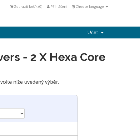
Zobrazit košík (
0
)
Přihlášení
Choose language
Účet
ers - 2 X Hexa Core
olte níže uvedený výběr.