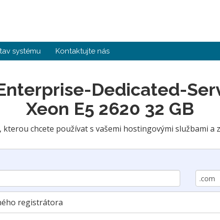
tav systému
Kontaktujte nás
 Enterprise-Dedicated-Serv
Xeon E5 2620 32 GB
kterou chcete používat s vašemi hostingovými službami a zv
ého registrátora