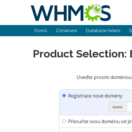
Domů
Oznámení
Databáze řešení
S
Product Selection:
Uveďte prosím doménou, 
Registrace nové domény
www.
Přesuňte svou doménu od jin