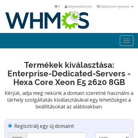
0
Bejelentkezés
Válasszon nyelvet
Togg
navi
Termékek kiválasztása:
Enterprise-Dedicated-Servers -
Hexa Core Xeon E5 2620 8GB
Kérjük, adja meg nekünk a domain szeretné használni a
tárhely szolgáltatás kiválasztásával egy lehetőséget a
beállításokat az alábbiakban.
Regisztrálj egy új domaint
www.