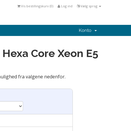
Vis bestillingskurv (
0
)
Log ind
Vælg sprog
Konto
- Hexa Core Xeon E5
mulighed fra valgene nedenfor.