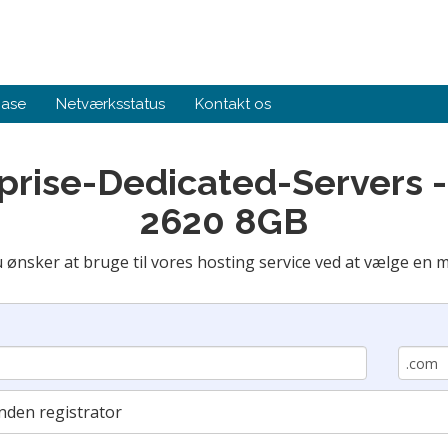
base
Netværksstatus
Kontakt os
rprise-Dedicated-Servers 
2620 8GB
ønsker at bruge til vores hosting service ved at vælge en 
nden registrator