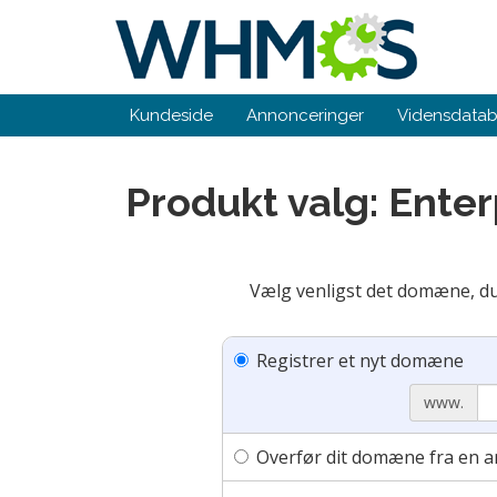
Kundeside
Annonceringer
Vidensdata
Produkt valg: Ente
Vælg venligst det domæne, du 
Registrer et nyt domæne
www.
Overfør dit domæne fra en a