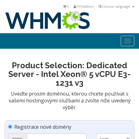
0
Přihlášení
Choose language
Togg
navi
Product Selection: Dedicated
Server - Intel Xeon® 5 vCPU E3-
1231 v3
Uveďte prosím doménou, kterou chcete používat s
vašemi hostingovými službami a zvolte níže uvedený
výběr.
Registrace nové domény
www.