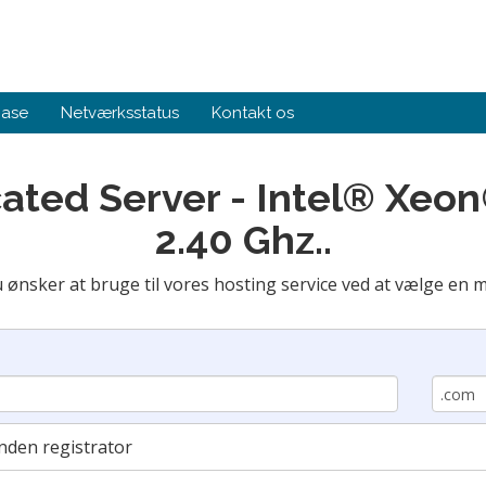
base
Netværksstatus
Kontakt os
cated Server - Intel® Xe
2.40 Ghz..
ønsker at bruge til vores hosting service ved at vælge en 
nden registrator