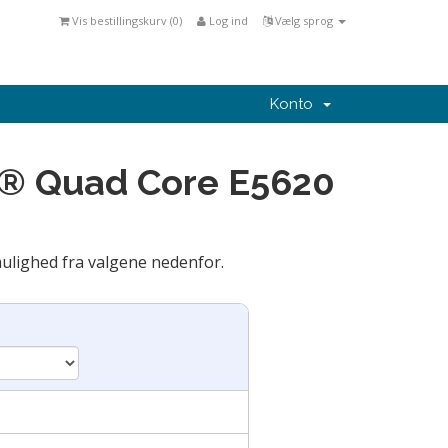
Vis bestillingskurv (
0
)
Log ind
Vælg sprog
Konto
on® Quad Core E5620
mulighed fra valgene nedenfor.