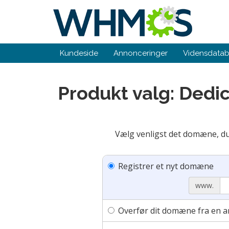
Kundeside
Annonceringer
Vidensdata
Produkt valg: Dedi
Vælg venligst det domæne, du 
Registrer et nyt domæne
www.
Overfør dit domæne fra en a