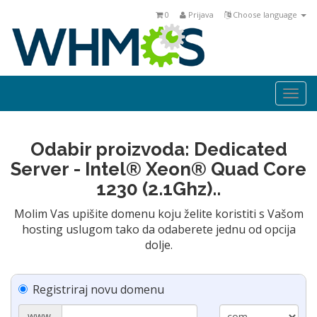
0
Prijava
Choose language
Togg
navi
Odabir proizvoda: Dedicated
Server - Intel® Xeon® Quad Core
1230 (2.1Ghz)..
Molim Vas upišite domenu koju želite koristiti s Vašom
hosting uslugom tako da odaberete jednu od opcija
dolje.
Registriraj novu domenu
www.