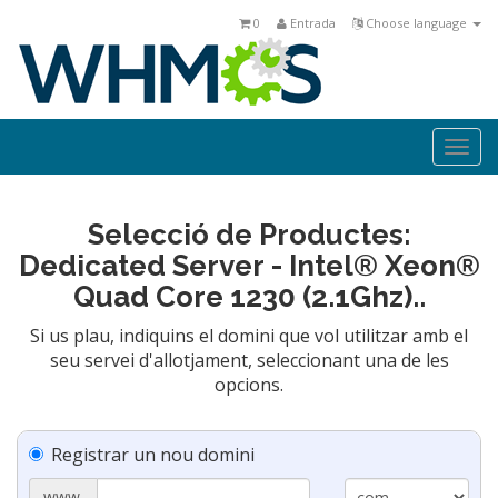
0
Entrada
Choose language
Togg
navi
Selecció de Productes:
Dedicated Server - Intel® Xeon®
Quad Core 1230 (2.1Ghz)..
Si us plau, indiquins el domini que vol utilitzar amb el
seu servei d'allotjament, seleccionant una de les
opcions.
Registrar un nou domini
www.