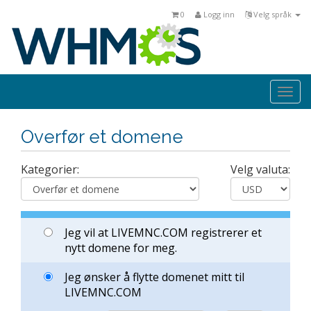
0
Logg inn
Velg språk
Togg
navi
Overfør et domene
Kategorier:
Velg valuta:
Jeg vil at LIVEMNC.COM registrerer et
nytt domene for meg.
Jeg ønsker å flytte domenet mitt til
LIVEMNC.COM