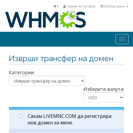
0
Најава на профил
Избери јазик
Togg
navi
Изврши трансфер на домен
Категории:
Изберете валута:
Сакам LIVEMNC.COM да регистрира
нов домен за мене.