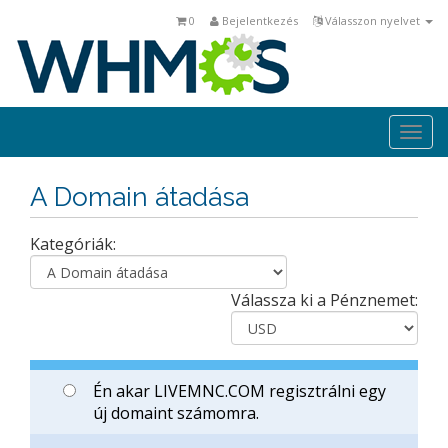
0
Bejelentkezés
Válasszon nyelvet
Togg
navi
A Domain átadása
Kategóriák:
Válassza ki a Pénznemet:
Én akar LIVEMNC.COM regisztrálni egy
új domaint számomra.