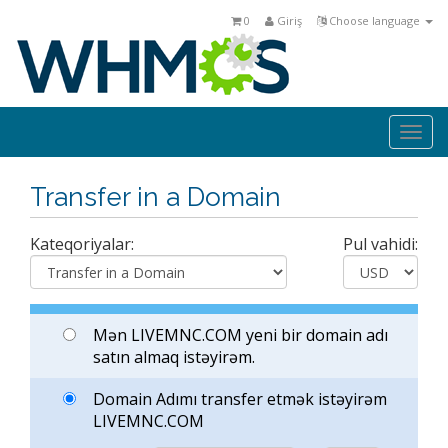
0
Giriş
Choose language
Togg
navi
Transfer in a Domain
Kateqoriyalar:
Pul vahidi:
Mən LIVEMNC.COM yeni bir domain adı
satın almaq istəyirəm.
Domain Adımı transfer etmək istəyirəm
LIVEMNC.COM